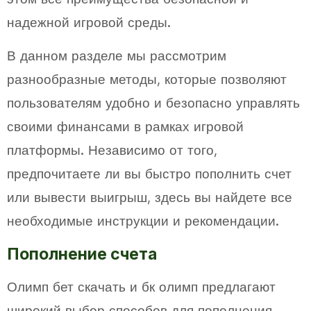
надежной игровой среды.
В данном разделе мы рассмотрим
разнообразные методы, которые позволяют
пользователям удобно и безопасно управлять
своими финансами в рамках игровой
платформы. Независимо от того,
предпочитаете ли вы быстро пополнить счет
или вывести выигрыш, здесь вы найдете все
необходимые инструкции и рекомендации.
Пополнение счета
Олимп бет скачать и бк олимп предлагают
широкий выбор способов для пополнения