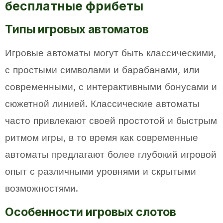
бесплатные фрибеты
Типы игровых автоматов
Игровые автоматы могут быть классическими,
с простыми символами и барабанами, или
современными, с интерактивными бонусами и
сюжетной линией. Классические автоматы
часто привлекают своей простотой и быстрым
ритмом игры, в то время как современные
автоматы предлагают более глубокий игровой
опыт с различными уровнями и скрытыми
возможностями.
Особенности игровых слотов