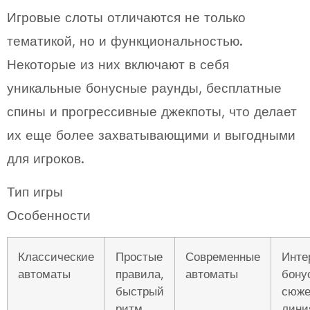
Игровые слоты отличаются не только
тематикой, но и функциональностью.
Некоторые из них включают в себя
уникальные бонусные раунды, бесплатные
спины и прогрессивные джекпоты, что делает
их еще более захватывающими и выгодными
для игроков.
Тип игры
Особенности
Классические
Простые
Современные
Инте
автоматы
правила,
автоматы
бону
быстрый
сюже
ритм
лини