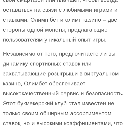
оставаться на связи с любимыми играми и
ставками. Олимп бет и олимп казино – две
стороны одной монеты, предлагающие
пользователям уникальный опыт игры.
Независимо от того, предпочитаете ли вы
динамику спортивных ставок или
захватывающие розыгрыши в виртуальном
казино, Олимбет обеспечивает
высококачественный сервис и безопасность.
Этот букмекерский клуб стал известен не
только своим обширным ассортиментом
ставок, но и высокими коэффициентами, что