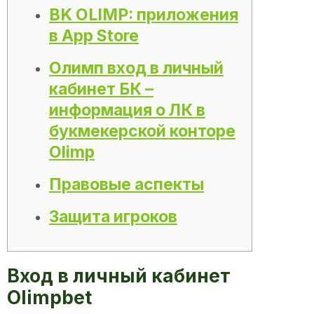
‎BK OLIMP: приложения
в App Store
Олимп вход в личный
кабинет БК –
информация о ЛК в
букмекерской конторе
Olimp
Правовые аспекты
Защита игроков
Вход в личный кабинет
Olimpbet