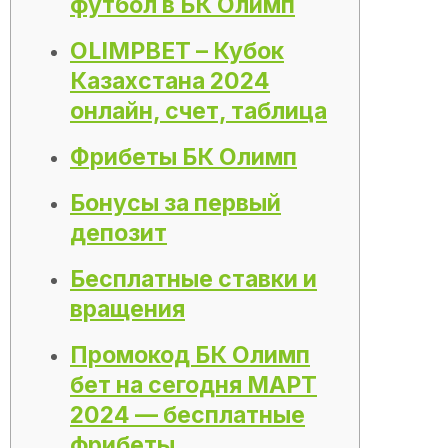
футбол в БК Олимп
OLIMPBET – Кубок
Казахстана 2024
онлайн, счет, таблица
Фрибеты БК Олимп
Бонусы за первый
депозит
Бесплатные ставки и
вращения
Промокод БК Олимп
бет на сегодня МАРТ
2024 — бесплатные
фрибеты