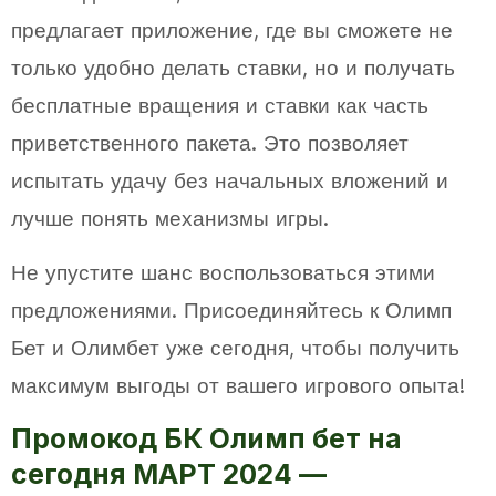
предлагает приложение, где вы сможете не
только удобно делать ставки, но и получать
бесплатные вращения и ставки как часть
приветственного пакета. Это позволяет
испытать удачу без начальных вложений и
лучше понять механизмы игры.
Не упустите шанс воспользоваться этими
предложениями. Присоединяйтесь к Олимп
Бет и Олимбет уже сегодня, чтобы получить
максимум выгоды от вашего игрового опыта!
Промокод БК Олимп бет на
сегодня МАРТ 2024 —