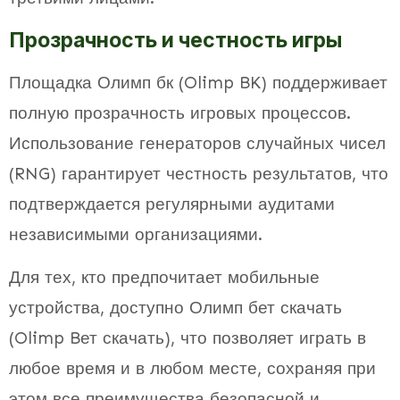
Прозрачность и честность игры
Площадка Олимп бк (Olimp BK) поддерживает
полную прозрачность игровых процессов.
Использование генераторов случайных чисел
(RNG) гарантирует честность результатов, что
подтверждается регулярными аудитами
независимыми организациями.
Для тех, кто предпочитает мобильные
устройства, доступно Олимп бет скачать
(Olimp Bет скачать), что позволяет играть в
любое время и в любом месте, сохраняя при
этом все преимущества безопасной и