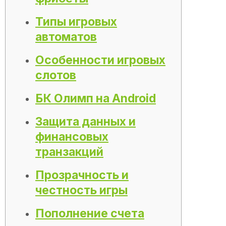
Типы игровых
автоматов
Особенности игровых
слотов
БК Олимп на Android
Защита данных и
финансовых
транзакций
Прозрачность и
честность игры
Пополнение счета