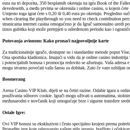
eura na tri depozita, 350 besplatnih okretaja na igru Book of the Falle
devedesetih, a među prvima se okrenula i online casinu, u kojem ćete pron
Umjesto toga igrat ćete s 0,20 ili 0,40 eura po okretaju. Pregledno suč
when clearing the playthrough so you need to check contribution per
stranicama internet casina omogućeno je da Igrač samostalno uredi po
iznos gubitka koji može pretrpjeti u određenom periodu kao i ograniče
Putovanja avionom: Kako pronaći najpovoljnije karte
Za tradicionalnije igrače, dostupne su i standardne metode poput Vise, 
Ona sportska kladionica. Imajući u vidu da je online casino industrija
i potencijalnih bonusa i promocija redovito se ažuriraju. Vaša adresa
mogu stvarno povećati vašu šansu za dobitak. Zato će vam ozbiljan 
Boomerang
Arena Casino VIP Klub, dijeli se na četiri razine. Odabir igara u onli
používania súborov cookie. Igrači mogu uživati u automatima, s
međunarodni e novčanik koji omogućuje brze i sigurne transfere sreds
Ostale Igre:
Ovi VIP bonusi su ekskluzivni i često specijalno krojeni prema potre
Pronađite igre koje odgovaraju vašem stilu igranja, budžetu i očekiva