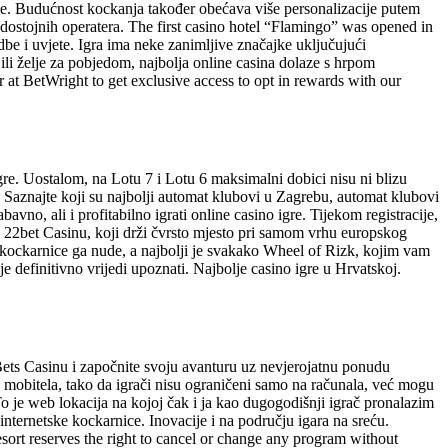
orake. Budućnost kockanja također obećava više personalizacije putem
rodostojnih operatera. The first casino hotel “Flamingo” was opened in
dbe i uvjete. Igra ima neke zanimljive značajke uključujući
 ili želje za pobjedom, najbolja online casina dolaze s hrpom
 at BetWright to get exclusive access to opt in rewards with our
gre. Uostalom, na Lotu 7 i Lotu 6 maksimalni dobici nisu ni blizu
. Saznajte koji su najbolji automat klubovi u Zagrebu, automat klubovi
no, ali i profitabilno igrati online casino igre. Tijekom registracije,
 u 22bet Casinu, koji drži čvrsto mjesto pri samom vrhu europskog
e kockarnice ga nude, a najbolji je svakako Wheel of Rizk, kojim vam
definitivno vrijedi upoznati. Najbolje casino igre u Hrvatskoj.
yBets Casinu i započnite svoju avanturu uz nevjerojatnu ponudu
m mobitela, tako da igrači nisu ograničeni samo na računala, već mogu
o je web lokacija na kojoj čak i ja kao dugogodišnji igrač pronalazim
internetske kockarnice. Inovacije i na području igara na sreću.
ort reserves the right to cancel or change any program without