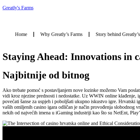
Greatly's Farms
Home
Why Greatly’s Farms
Story behind Greatly’
Staying Ahead: Innovations in c
Najbitnije od bitnog
Ako trebate pomoć s postavljanjem nove lozinke možemo Vam poslati pov
vidi kroz njezine prednosti i nedostatke. Uz WWIN online klađenje, igr
povećati šanse za uspjeh i poboljšati ukupno iskustvo igre. Hrvatski i
vaših omiljenih casino igara odličan je način provođenja slobodnog v
nekih od najvećih imena u iGaming industriji kao što su NetEnt, Pla