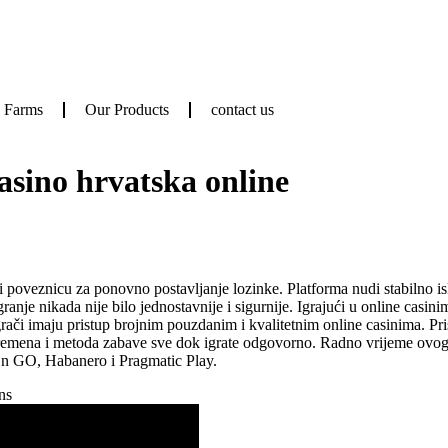
s Farms
Our Products
contact us
asino hrvatska online
eznicu za ponovno postavljanje lozinke. Platforma nudi stabilno iskust
anje nikada nije bilo jednostavnije i sigurnije. Igrajući u online casi
grači imaju pristup brojnim pouzdanim i kvalitetnim online casinima. Pr
remena i metoda zabave sve dok igrate odgovorno. Radno vrijeme ovog C
y’n GO, Habanero i Pragmatic Play.