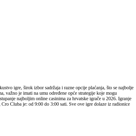
vo igre, širok izbor sadržaja i razne opcije plaćanja, što se najbolje
nima, važno je imati na umu određene opće strategije koje mogu
istupanje najboljim online casinima za hrvatske igrače u 2026. Igranje
ro Cluba je: od 9:00 do 3:00 sati. Sve ove igre dolaze iz radionice