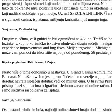
progresivni jackpot slotovi koji nude dobitke od milijuna eura. Nakon re
tako da pokrenete igru, postavite ulog i pritisnete gumb za okretanje. 
koji nadilazi uobičajene promocije. Uz naš SPECIJALNI LINK 👇 možet
o sigurnosti casina, isplatama, mišljenju korisnika i još mnogo toga.
Senj center, Pavlinski trg
Drugim riječima, vaši gubici će biti ograničeni na 4 kune. Tražiš na
lozinke. Ukupno korisničko iskustvo obuhvaća dizajn sučelja, navigacij
experience improvements and bug fixes. Meijer, trgovina u Michiganu 
može vam pomoći da iskoristite najbolje od ponuđenog. 56 pružatelja — 
Rijeka pogled na HNK Ivana pl Zajca
Nešto više o tome donosimo u nastavku. U Grand Casinu Admiral mož
Baccarat. Na našem web mjestu pronaći ćete demo verzije najpopularnij
desetak navrata isplaćen dobitak veći od milijun eura. U tu svrhu Prir
pristupa bazi s podacima o Igračima. Jednom zatvoreni online račun, I
samo sredstva raspoloživa za isplatu.
Novalja, Slastičarna
Osim standardnih simbola, najbolji online slotovi imaju dodatne simb