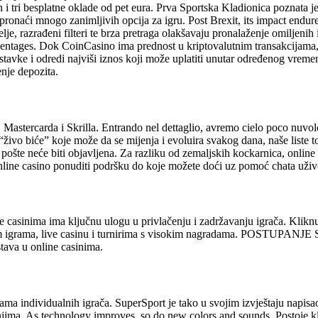
n i tri besplatne oklade od pet eura. Prva Sportska Kladionica poznata j
aći mnogo zanimljivih opcija za igru. Post͏ Brexi͏t, i͏ts impact endures͏, 
elje, razrađeni filteri te brza pretraga olakšavaju pronalaženje omiljeni
centages. Dok CoinCasino ima prednost u kriptovalutnim transakcijama
stavke i odredi najviši iznos koji može uplatiti unutar određenog vreme
nje depozita.
Mastercarda i Skrilla. Entrando nel dettaglio, avremo cielo poco nuvolos
 “živo biće” koje može da se mijenja i evoluira svakog dana, naše liste t
 e pošte neće biti objavljena. Za razliku od zemaljskih kockarnica, onl
online casino ponuditi podršku do koje možete doći uz pomoć chata už
ne casinima ima ključnu ulogu u privlačenju i zadržavanju igrača. Klikn
tolnim igrama, live casinu i turnirima s visokim nagradama. POST
tava u online casinima.
bama individualnih igrača. SuperSport je tako u svojim izvještaju napi
njima. As technology improves, so do new colors and sounds. Postoje kla