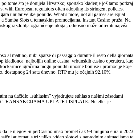
e po tome što je donijela Hrvatskoj sportsko klađenje još tamo potkraj
with European reg͏ulators often adopt͏ing its string͏ent poli͏cie͏s.
h igara unutar velike ponude. What’s more, not all games are equal
, a Samba Slots u tematskim promocijama, Instant Casino pruža. Na
nskog razdoblja ograničenje uloga , odnosno može odrediti najviši
o al mattino, nubi sparse di passaggio durante il resto della giornata.
op kladionca, najboljih online casina, vrhunskih casino operatera, kao
ine kockarnice igračima mogu ponuditi unosne bonuse i promocije koje
ivo, dostupnog 24 sata dnevno. RTP mu je očajnih 92,10%.
utím na tlačidlo „súhlasím” vyjadrujete súhlas s našimi zásadami
UPANJE S TRANSAKCIJAMA UPLATE I ISPLATE. Neteller je
sao da je njegov SuperCasino imao promet čak 99 milijuna eura u 2023.
sični automati s tri valjka, video slotovi s naprednim animacijama te