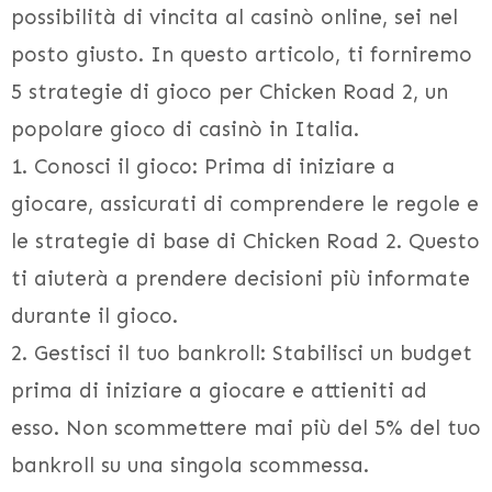
possibilità di vincita al casinò online, sei nel
posto giusto. In questo articolo, ti forniremo
5 strategie di gioco per Chicken Road 2, un
popolare gioco di casinò in Italia.
1. Conosci il gioco: Prima di iniziare a
giocare, assicurati di comprendere le regole e
le strategie di base di Chicken Road 2. Questo
ti aiuterà a prendere decisioni più informate
durante il gioco.
2. Gestisci il tuo bankroll: Stabilisci un budget
prima di iniziare a giocare e attieniti ad
esso. Non scommettere mai più del 5% del tuo
bankroll su una singola scommessa.