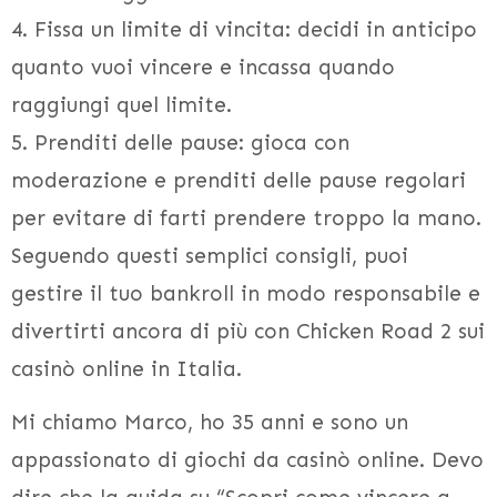
4. Fissa un limite di vincita: decidi in anticipo
quanto vuoi vincere e incassa quando
raggiungi quel limite.
5. Prenditi delle pause: gioca con
moderazione e prenditi delle pause regolari
per evitare di farti prendere troppo la mano.
Seguendo questi semplici consigli, puoi
gestire il tuo bankroll in modo responsabile e
divertirti ancora di più con Chicken Road 2 sui
casinò online in Italia.
Mi chiamo Marco, ho 35 anni e sono un
appassionato di giochi da casinò online. Devo