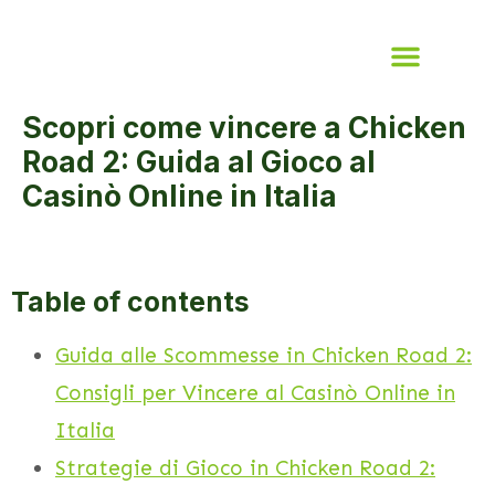
WHY GREATLY’S FARMS
STORY BEHIND GREATLY’S FARMS
OUR PRODUCT
CONTACT US
Scopri come vincere a Chicken
Road 2: Guida al Gioco al
Casinò Online in Italia
Table of contents
Guida alle Scommesse in Chicken Road 2:
Consigli per Vincere al Casinò Online in
Italia
Strategie di Gioco in Chicken Road 2: