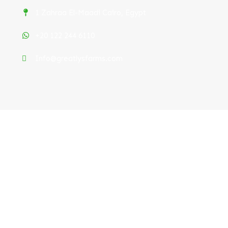
1 Zahraa El-Maadi Cairo, Egypt
+20 122 244 6110
Info@greatlysfarms.com