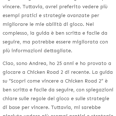
vincere. Tuttavia, avrei preferito vedere più
esempi pratici e strategie avanzate per
migliorare le mie abilità di gioco. Nel
complesso, la guida è ben scritta e facile da
seguire, ma potrebbe essere migliorata con
più informazioni dettagliate.
Ciao, sono Andrea, ho 25 anni e ho provato a
giocare a Chicken Road 2 di recente. La guida
su “Scopri come vincere a Chicken Road 2” è
ben scritta e facile da seguire, con spiegazioni
chiare sulle regole del gioco e sulle strategie
di base per vincere. Tuttavia, mi sarebbe