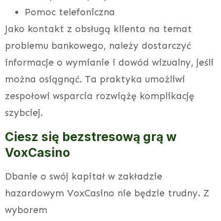
Pomoc telefoniczna
Jako kontakt z obsługą klienta na temat
problemu bankowego, należy dostarczyć
informacje o wymianie i dowód wizualny, jeśli
można osiągnąć. Ta praktyka umożliwi
zespołowi wsparcia rozwiążę komplikację
szybciej.
Ciesz się bezstresową grą w
VoxCasino
Dbanie o swój kapitał w zakładzie
hazardowym VoxCasino nie będzie trudny. Z
wyborem