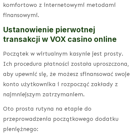
komfortowo z internetowymi metodami
finansowymi.
Ustanowienie pierwotnej
transakcji w VOX casino online
Początek w wirtualnym kasynie jest prosty.
Ich procedura płatności została uproszczona,
aby upewnić się, że możesz sfinansować swoje
konto użytkownika i rozpocząć zakłady z
najmniejszym zatrzymaniem.
Oto prosta rutyna na etapie do
przeprowadzenia początkowego dodatku
pieniężnego: