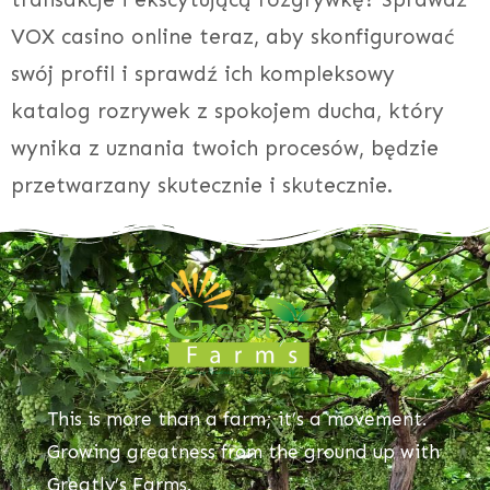
VOX casino online teraz, aby skonfigurować
swój profil i sprawdź ich kompleksowy
katalog rozrywek z spokojem ducha, który
wynika z uznania twoich procesów, będzie
przetwarzany skutecznie i skutecznie.
This is more than a farm; it’s a movement.
Growing greatness from the ground up with
Greatly’s Farms.