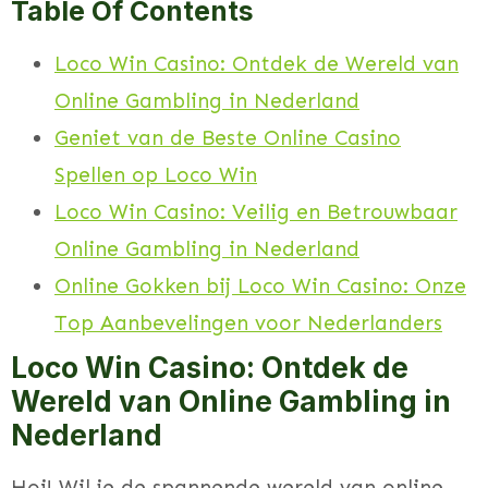
Table Of Contents
Loco Win Casino: Ontdek de Wereld van
Online Gambling in Nederland
Geniet van de Beste Online Casino
Spellen op Loco Win
Loco Win Casino: Veilig en Betrouwbaar
Online Gambling in Nederland
Online Gokken bij Loco Win Casino: Onze
Top Aanbevelingen voor Nederlanders
Loco Win Casino: Ontdek de
Wereld van Online Gambling in
Nederland
Hoi! Wil je de spannende wereld van online