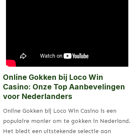
Online Gokken bij Loco Win
Casino: Onze Top Aanbevelingen
voor Nederlanders
Online Gokken bij Loco Win Casino is een
populaire manier om te gokken in Nederland.
Het biedt een uitstekende selectie aan