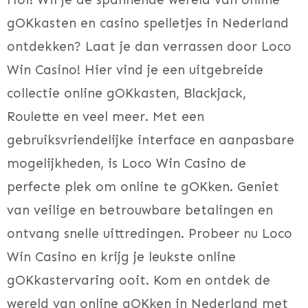
gOKkasten en casino spelletjes in Nederland
ontdekken? Laat je dan verrassen door Loco
Win Casino! Hier vind je een uitgebreide
collectie online gOKkasten, Blackjack,
Roulette en veel meer. Met een
gebruiksvriendelijke interface en aanpasbare
mogelijkheden, is Loco Win Casino de
perfecte plek om online te gOKken. Geniet
van veilige en betrouwbare betalingen en
ontvang snelle uittredingen. Probeer nu Loco
Win Casino en krijg je leukste online
gOKkastervaring ooit. Kom en ontdek de
wereld van online gOKken in Nederland met