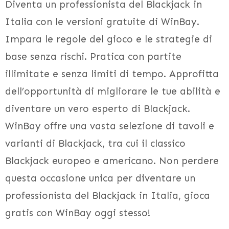
Diventa un professionista del Blackjack in
Italia con le versioni gratuite di WinBay.
Impara le regole del gioco e le strategie di
base senza rischi. Pratica con partite
illimitate e senza limiti di tempo. Approfitta
dell’opportunità di migliorare le tue abilità e
diventare un vero esperto di Blackjack.
WinBay offre una vasta selezione di tavoli e
varianti di Blackjack, tra cui il classico
Blackjack europeo e americano. Non perdere
questa occasione unica per diventare un
professionista del Blackjack in Italia, gioca
gratis con WinBay oggi stesso!