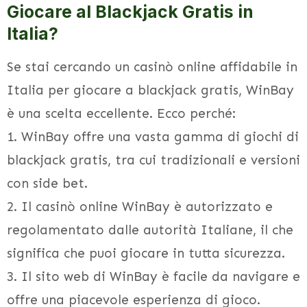
Giocare al Blackjack Gratis in
Italia?
Se stai cercando un casinò online affidabile in
Italia per giocare a blackjack gratis, WinBay
è una scelta eccellente. Ecco perché:
1. WinBay offre una vasta gamma di giochi di
blackjack gratis, tra cui tradizionali e versioni
con side bet.
2. Il casinò online WinBay è autorizzato e
regolamentato dalle autorità Italiane, il che
significa che puoi giocare in tutta sicurezza.
3. Il sito web di WinBay è facile da navigare e
offre una piacevole esperienza di gioco.