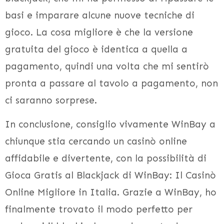
basi e imparare alcune nuove tecniche di
gioco. La cosa migliore è che la versione
gratuita del gioco è identica a quella a
pagamento, quindi una volta che mi sentirò
pronta a passare al tavolo a pagamento, non
ci saranno sorprese.
In conclusione, consiglio vivamente WinBay a
chiunque stia cercando un casinò online
affidabile e divertente, con la possibilità di
Gioca Gratis al Blackjack di WinBay: Il Casinò
Online Migliore in Italia. Grazie a WinBay, ho
finalmente trovato il modo perfetto per