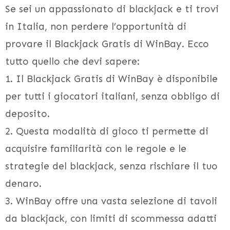
Se sei un appassionato di blackjack e ti trovi
in Italia, non perdere l’opportunità di
provare il Blackjack Gratis di WinBay. Ecco
tutto quello che devi sapere:
1. Il Blackjack Gratis di WinBay è disponibile
per tutti i giocatori italiani, senza obbligo di
deposito.
2. Questa modalità di gioco ti permette di
acquisire familiarità con le regole e le
strategie del blackjack, senza rischiare il tuo
denaro.
3. WinBay offre una vasta selezione di tavoli
da blackjack, con limiti di scommessa adatti