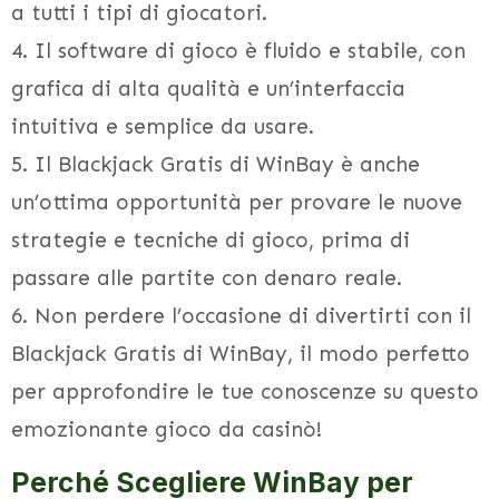
a tutti i tipi di giocatori.
4. Il software di gioco è fluido e stabile, con
grafica di alta qualità e un’interfaccia
intuitiva e semplice da usare.
5. Il Blackjack Gratis di WinBay è anche
un’ottima opportunità per provare le nuove
strategie e tecniche di gioco, prima di
passare alle partite con denaro reale.
6. Non perdere l’occasione di divertirti con il
Blackjack Gratis di WinBay, il modo perfetto
per approfondire le tue conoscenze su questo
emozionante gioco da casinò!
Perché Scegliere WinBay per