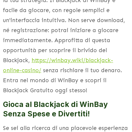
la tua strategia. Il Blackjack di WinBay è
facile da giocare, con regole semplici e
un’interfaccia intuitiva. Non serve download,
né registrazione: potrai iniziare a giocare
immediatamente. Approfitta di questa
opportunità per scoprire il brivido del
Blackjack,
https://winbay.wiki/blackjack-
online-casino/
senza rischiare il tuo denaro.
Entra nel mondo di WinBay e scopri il
Blackjack Gratuito oggi stesso!
Gioca al Blackjack di WinBay
Senza Spese e Divertiti!
Se sei alla ricerca di una piacevole esperienza