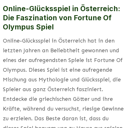
Online-Glücksspiel in Österreich:
Die Faszination von Fortune Of
Olympus Spiel
Online-Glücksspiel in Österreich hat in den
letzten Jahren an Beliebtheit gewonnen und
eines der aufregendsten Spiele ist Fortune Of
Olympus. Dieses Spiel ist eine aufregende
Mischung aus Mythologie und Glücksspiel, die
Spieler aus ganz Österreich fasziniert.
Entdecke die griechischen Götter und ihre
Kräfte, während du versuchst, riesige Gewinne
zu erzielen. Das Beste daran ist, dass du