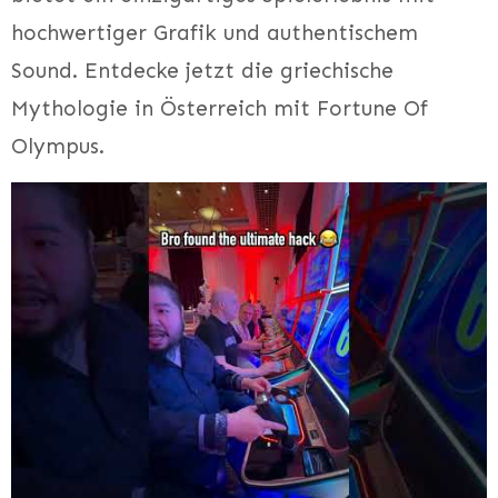
hochwertiger Grafik und authentischem
Sound. Entdecke jetzt die griechische
Mythologie in Österreich mit Fortune Of
Olympus.