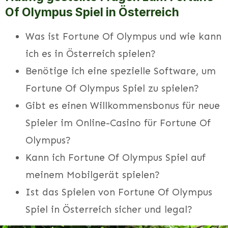
Of Olympus Spiel in Österreich
Was ist Fortune Of Olympus und wie kann
ich es in Österreich spielen?
Benötige ich eine spezielle Software, um
Fortune Of Olympus Spiel zu spielen?
Gibt es einen Willkommensbonus für neue
Spieler im Online-Casino für Fortune Of
Olympus?
Kann ich Fortune Of Olympus Spiel auf
meinem Mobilgerät spielen?
Ist das Spielen von Fortune Of Olympus
Spiel in Österreich sicher und legal?