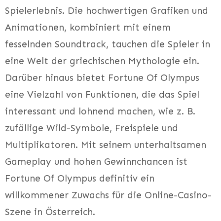
Spielerlebnis. Die hochwertigen Grafiken und
Animationen, kombiniert mit einem
fesselnden Soundtrack, tauchen die Spieler in
eine Welt der griechischen Mythologie ein.
Darüber hinaus bietet Fortune Of Olympus
eine Vielzahl von Funktionen, die das Spiel
interessant und lohnend machen, wie z. B.
zufällige Wild-Symbole, Freispiele und
Multiplikatoren. Mit seinem unterhaltsamen
Gameplay und hohen Gewinnchancen ist
Fortune Of Olympus definitiv ein
willkommener Zuwachs für die Online-Casino-
Szene in Österreich.