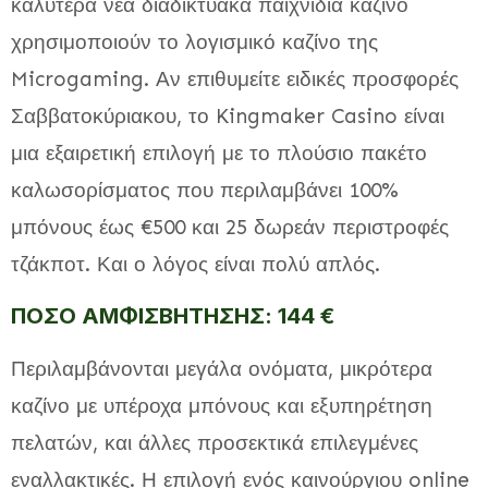
καλύτερα νέα διαδικτυακά παιχνίδια καζίνο
χρησιμοποιούν το λογισμικό καζίνο της
Microgaming. Αν επιθυμείτε ειδικές προσφορές
Σαββατοκύριακου, το Kingmaker Casino είναι
μια εξαιρετική επιλογή με το πλούσιο πακέτο
καλωσορίσματος που περιλαμβάνει 100%
μπόνους έως €500 και 25 δωρεάν περιστροφές
τζάκποτ. Και ο λόγος είναι πολύ απλός.
ΠΟΣΟ ΑΜΦΙΣΒΗΤΗΣΗΣ: 144 €
Περιλαμβάνονται μεγάλα ονόματα, μικρότερα
καζίνο με υπέροχα μπόνους και εξυπηρέτηση
πελατών, και άλλες προσεκτικά επιλεγμένες
εναλλακτικές. Η επιλογή ενός καινούργιου online