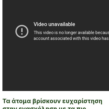
Τα άτομα βρίσκουν ευχαρίστηση
στην ενασχόληση με τα πιο