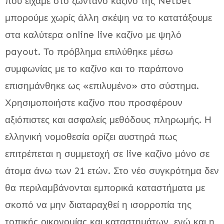
που είχαμε στο ζωντανό καζίνο της Netbet
μπορούμε χωρίς άλλη σκέψη να το κατατάξουμε
στα καλύτερα online live καζίνο με ψηλό
payout. Το πρόβλημα επιλύθηκε μέσω
συμφωνίας με το καζίνο και το παράπονο
επισημάνθηκε ως «επιλυμένο» στο σύστημα.
Χρησιμοποιήστε καζίνο που προσφέρουν
αξιόπιστες και ασφαλείς μεθόδους πληρωμής. Η
ελληνική νομοθεσία ορίζει αυστηρά πως
επιτρέπεται η συμμετοχή σε live καζίνο μόνο σε
άτομα άνω των 21 ετών. Στο νέο συγκρότημα δεν
θα περιλαμβάνονται εμπορικά καταστήματα με
σκοπό να μην διαταραχθεί η ισορροπία της
τοπικής οικονομίας και καταστημάτων, ενώ και η