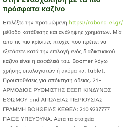
πρόσφατα καζίνο
Επιλέξτε την προτιμώμενη
https://rabona-el.gr/
μέθοδο κατάθεσης και ανάληψης χρημάτων. Μία
από τις πιο κρίσιμες πτυχές που πρέπει να
εξετάσετε κατά την επιλογή ενός διαδικτυακού
καζίνο είναι η ασφάλειά του. Boomer λόγω
χρήσης υπολογιστών ή ακόμα και tablet.
Προϋποθέσεις για απόκτηση άδειας. 21+
ΑΡΜΟΔΙΟΣ ΡΥΘΜΙΣΤΗΣ ΕΕΕΠ ΚΙΝΔΥΝΟΣ
ΕΘΙΣΜΟΥ and ΑΠΩΛΕΙΑΣ ΠΕΡΙΟΥΣΙΑΣ
ΓΡΑΜΜΗ ΒΟΗΘΕΙΑΣ ΚΕΘΕΑ: 210 9237777
ΠΑΙΞΕ ΥΠΕΥΘΥΝΑ. Αυτά τα στοιχεία