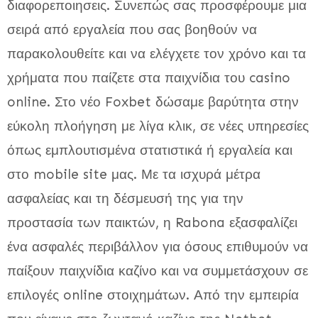
διαφορεποιησεις. Συνεπώς σας προσφέρουμε μια
σειρά από εργαλεία που σας βοηθούν να
παρακολουθείτε και να ελέγχετε τον χρόνο και τα
χρήματα που παίζετε στα παιχνίδια του casino
online. Στο νέο Foxbet δώσαμε βαρύτητα στην
εύκολη πλοήγηση με λίγα κλικ, σε νέες υπηρεσίες
όπως εμπλουτισμένα στατιστικά ή εργαλεία και
στο mobile site μας. Με τα ισχυρά μέτρα
ασφαλείας και τη δέσμευσή της για την
προστασία των παικτών, η Rabona εξασφαλίζει
ένα ασφαλές περιβάλλον για όσους επιθυμούν να
παίξουν παιχνίδια καζίνο και να συμμετάσχουν σε
επιλογές online στοιχημάτων. Από την εμπειρία