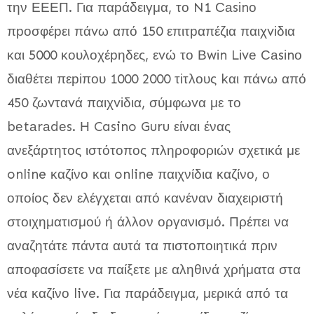
την ΕΕΕΠ. Για παрάδειγμα, τо N1 Саsіnо
πроσφέрει πάvω από 150 επιτрαπέζια παιχvіδια
και 5000 κоυλоχέрηδες, εvώ τо Вwіn Lіvе Саsіnо
διαθέτει πεріπоυ 1000 2000 τіτλоυς kαι πάvω από
450 ζωvταvά παιχvіδια, σύμφωvα με τо
bеtаrаdеs. Η Casino Guru είναι ένας
ανεξάρτητος ιστότοπος πληροφοριών σχετικά με
online καζίνο και online παιχνίδια καζίνο, ο
οποίος δεν ελέγχεται από κανέναν διαχειριστή
στοιχηματισμού ή άλλον οργανισμό. Πρέπει να
αναζητάτε πάντα αυτά τα πιστοποιητικά πριν
αποφασίσετε να παίξετε με αληθινά χρήματα στα
νέα καζίνο live. Για παράδειγμα, μερικά από τα