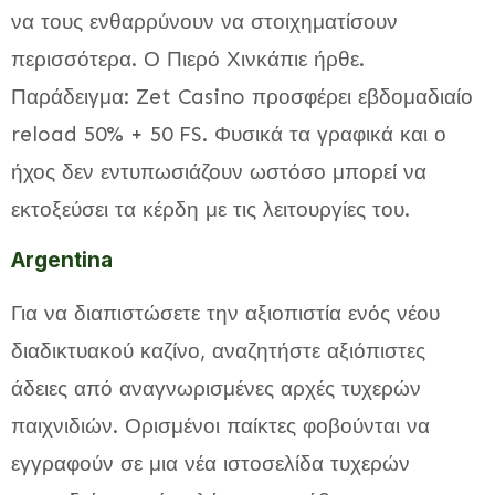
να τους ενθαρρύνουν να στοιχηματίσουν
περισσότερα. Ο Πιερό Χινκάπιε ήρθε.
Παράδειγμα: Zet Casino προσφέρει εβδομαδιαίο
reload 50% + 50 FS. Φυσικά τα γραφικά και ο
ήχος δεν εντυπωσιάζουν ωστόσο μπορεί να
εκτοξεύσει τα κέρδη με τις λειτουργίες του.
Argentina
Για να διαπιστώσετε την αξιοπιστία ενός νέου
διαδικτυακού καζίνο, αναζητήστε αξιόπιστες
άδειες από αναγνωρισμένες αρχές τυχερών
παιχνιδιών. Ορισμένοι παίκτες φοβούνται να
εγγραφούν σε μια νέα ιστοσελίδα τυχερών