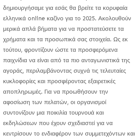
δημιουργήσαμε για εσάς θα βρείτε τα κορυφαία
ελληνικά online καζίνο για το 2025. Ακολουθούν
μερικά απλά βήματα για να προστατεύσετε τα
χρήματα και τα προσωπικά σας στοιχεία. Ως εκ
τούτου, φροντίζουν ώστε τα προσφερόμενα
παιχνίδια να είναι από τα πιο ανταγωνιστικά της
αγοράς, περιλαμβάνοντας συχνά τις τελευταίες
κυκλοφορίες και προσφέροντας εξαιρετικές
αποπληρωμές. Για να προωθήσουν την
αφοσίωση των πελατών, οι οργανισμοί
συντονίζουν μια ποικιλία τουρνουά και
εκδηλώσεων που έχουν σχεδιαστεί για να
κεντρίσουν το ενδιαφέρον των συμμετεχόντων και