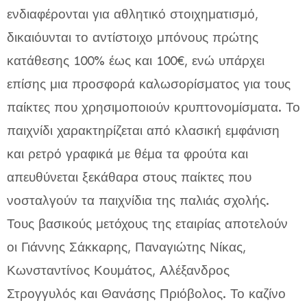
ενδιαφέρονται για αθλητικό στοιχηματισμό,
δικαιόυνται το αντίστοιχο μπόνους πρώτης
κατάθεσης 100% έως και 100€, ενώ υπάρχει
επίσης μια προσφορά καλωσορίσματος για τους
παίκτες που χρησιμοποιούν κρυπτονομίσματα. Το
παιχνίδι χαρακτηρίζεται από κλασική εμφάνιση
και ρετρό γραφικά με θέμα τα φρούτα και
απευθύνεται ξεκάθαρα στους παίκτες που
νοσταλγούν τα παιχνίδια της παλιάς σχολής.
Τους βασικούς μετόχους της εταιρίας αποτελούν
οι Γιάννης Σάκκαρης, Παναγιώτης Νίκας,
Κωνσταντίνος Κουμάτoς, Αλέξανδρος
Στρογγυλός και Θανάσης Πριόβολος. Το καζίνο