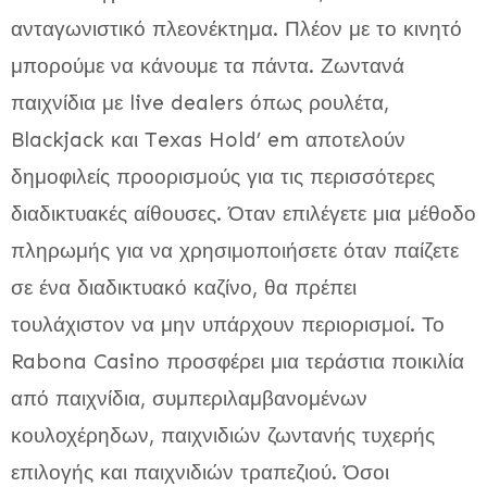
ανταγωνιστικό πλεονέκτημα. Πλέον με το κινητό
μπορούμε να κάνουμε τα πάντα. Ζωντανά
παιχνίδια με live dealers όπως ρουλέτα,
Blackjack και Texas Hold’ em αποτελούν
δημοφιλείς προορισμούς για τις περισσότερες
διαδικτυακές αίθουσες. Όταν επιλέγετε μια μέθοδο
πληρωμής για να χρησιμοποιήσετε όταν παίζετε
σε ένα διαδικτυακό καζίνο, θα πρέπει
τουλάχιστον να μην υπάρχουν περιορισμοί. Το
Rabona Casino προσφέρει μια τεράστια ποικιλία
από παιχνίδια, συμπεριλαμβανομένων
κουλοχέρηδων, παιχνιδιών ζωντανής τυχερής
επιλογής και παιχνιδιών τραπεζιού. Όσοι