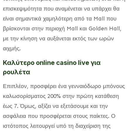
επισκεψιμότητα που αναμένεται να υπάρχει θα
είναι σημαντικά χαμηλότερη από τα Mall που
βρίσκονται στην περιοχή Mall και Golden Hall,
με την κίνηση να αυξάνεται εκτός των ωρών
αιχμής.
Καλύτερο online casino live για
ρουλέτα
Επιπλέον, προσφέρει ένα γενναιόδωρο μπόνους
καλωσορίσματος 200% στην πρώτη κατάθεση
έως 7. Όμως, αξίζει να εξετάσουμε και την
ασφάλεια που προσφέρεται στους παίκτες. Ο
ιστότοπος λειτουργεί υπό τη διαχείριση της