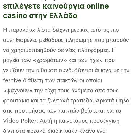
επιλέγετε καινούργια online
casino στην Ελλάδα
Η παρακάτω λίστα δείχνει μερικές από τις πιο
συνηθισμένες μεθόδους πληρωμής που μπορούν
να χρησιμοποιηθούν σε νέες πλατφόρμες. Η
μαγεία των «χρωμάτων» και των ήχων που
γεμίζουν την αίθουσα συνδυάζονται άψογα με την
festive διάθεση των παικτών οι οποίοι
«ψάχνουν» την τύχη τους ανάμεσα από τους
φρουτάκια και τα ζωντανά τραπέζια. Αρκετά ψηλά
στις προτιμήσεις των παικτών βρίσκεται και το
Video Poker. Αυτή η καινοτόμος προσέγγιση
δίνει στα φρέσκα διαδικτυακά καζίνο ένα